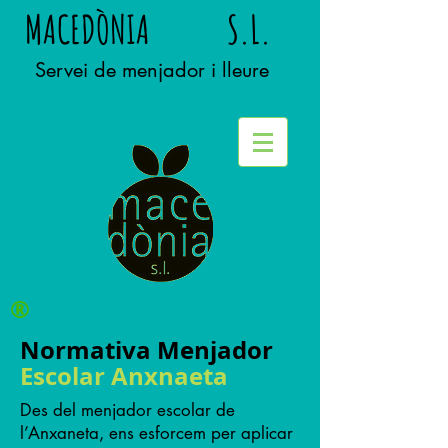
MACEDÒNIA S.L.
Servei de menjador i lleure
®
Normativa Menjador
Escolar Anxnaeta
Des del menjador escolar de
l’Anxaneta, ens esforcem per aplicar