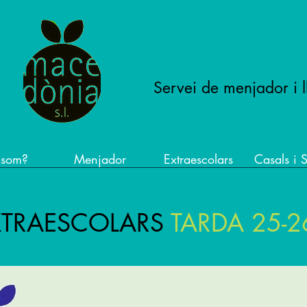
NIA
®
Servei de menjador i l
 som?
Menjador
Extraescolars
Casals i S
XTRAESCOLARS
TARDA 25-2