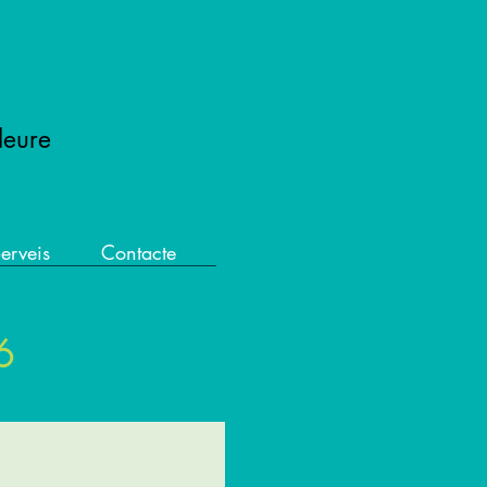
leure
erveis
Contacte
6