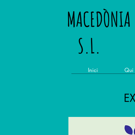
MACEDÒ
S.L.
Inici
Qui
E